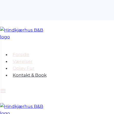
Fortsæt
til
indhold
Forside
Værelser
Oplev Fur
Kontakt & Book