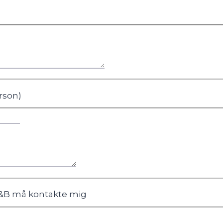
rson)
B&B må kontakte mig