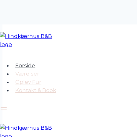
Fortsæt
til
indhold
Forside
Værelser
Oplev Fur
Kontakt & Book